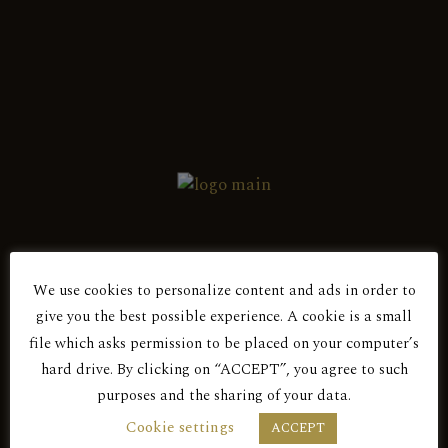
Ροζέ
ΑΚΤΗ 2018
Ροζέ
ΑΚΤΗ 2019
Ροζέ
We use cookies to personalize content and ads in order to
ΑΚΤΗ 2020
give you the best possible experience. A cookie is a small
Είσαι άνω των 18 ετών;
file which asks permission to be placed on your computer’s
hard drive. By clicking on “ACCEPT”, you agree to such
Ροζέ
purposes and the sharing of your data.
ΜΕ ΤΗΝ ΕΙΣΟΔΟ ΣΑΣ ΣΕ ΑΥΤΟΝ ΤΟΝ
Cookie settings
ACCEPT
ΑΚΤΗ 2021