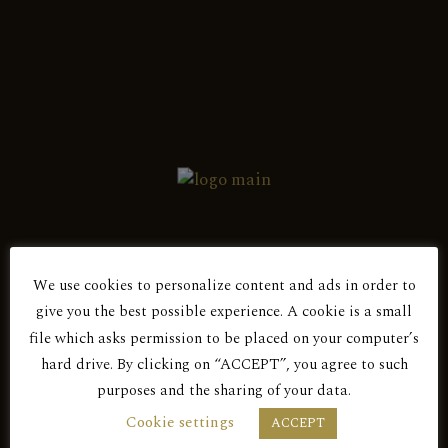
ΠΑΛΑΙΟΤΕΡΕΣ ΣΟΔΕΙΕΣ
Το Chardonnay από τους ιδιόκτητους
αμπελώνες μας ζυμώνεται και
ωριμάζει σε δρύινα βαρέλια,
αποκτώντας αρωματική
πολυπλοκότητα, γευστικό πλούτο και
δυνατότητες εξέλιξης στη φιάλη.
Σερβίρεται δροσερό, στους 10-12ºC,
δίπλα σε λευκά κρέατα, ζυμαρικά,
We use cookies to personalize content and ads in order to
ψάρια και μαλακά τυριά. Παρότι είναι
give you the best possible experience. A cookie is a small
Είσαι άνω των 18 ετών;
έτοιμο για κατανάλωση, θα συνεχίσει
file which asks permission to be placed on your computer’s
την ωρίμασή του στη φιάλη για 5
hard drive. By clicking on “ACCEPT”, you agree to such
τουλάχιστον χρόνια.
purposes and the sharing of your data.
ΜΕ ΤΗΝ ΕΙΣΟΔΟ ΣΑΣ ΣΕ ΑΥΤΟΝ ΤΟΝ
Cookie settings
ACCEPT
Τα σταφύλια, μετά την κοπή τους,
ΙΣΤΟΤΟΠΟ ΑΠΟΔΕΧΕΣΤΕ ΤΗΝ