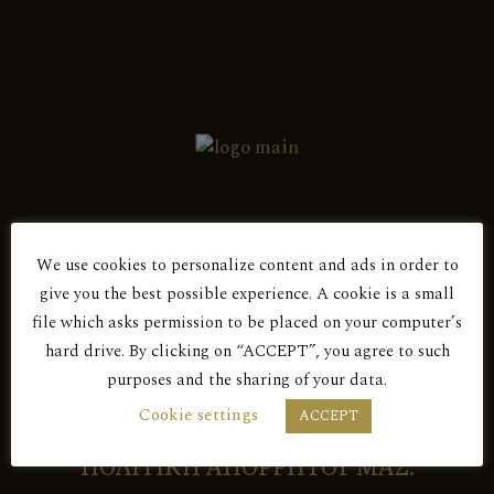
ΕΠΙΛΕΓΜΕΝΟΙ ΑΜΠΕΛΩΝΕΣ
(6)
ΠΟΙΚΙΛΙΑ:
Ξυνιστέρι 100%
(3)
ΜΟΝΑΔΙΚΟΙ ΑΜΠΕΛΩΝΕΣ
(4)
ΚΑΤΗΓΟΡΙΑ:
We use cookies to personalize content and ads in order to
Τοπικός Οίνος Πάφου ΠΓΕ
(5)
give you the best possible experience. A cookie is a small
Είσαι άνω των 18 ετών;
file which asks permission to be placed on your computer’s
Τοπικός Οίνος Λεμεσού ΠΓΕ
(58)
hard drive. By clicking on “ACCEPT”, you agree to such
purposes and the sharing of your data.
ΕΤΗΣΙΑ ΠΑΡΑΓΩΓΗ
ΜΕ ΤΗΝ ΕΙΣΟΔΟ ΣΑΣ ΣΕ ΑΥΤΟΝ ΤΟΝ
Cookie settings
ACCEPT
ΑΜΠΕΛΩΝΑ:
ΙΣΤΟΤΟΠΟ ΑΠΟΔΕΧΕΣΤΕ ΤΗΝ
ΠΟΛΙΤΙΚΗ ΑΠΟΡΡΗΤΟΥ ΜΑΣ.
18,000 φιάλες
(1)