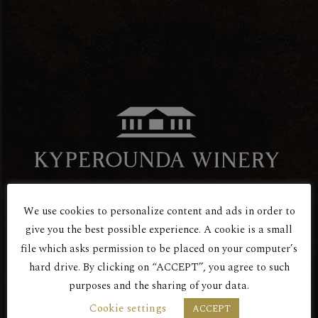
We use cookies to personalize content and ads in order to
give you the best possible experience. A cookie is a small
Είσαι άνω των 18 ετών;
file which asks permission to be placed on your computer’s
Ερυθρός Ξηρός
hard drive. By clicking on “ACCEPT”, you agree to such
ΕΠΟΣ ΕΡΥΘΡΟΣ 2017
purposes and the sharing of your data.
ΜΕ ΤΗΝ ΕΙΣΟΔΟ ΣΑΣ ΣΕ ΑΥΤΟΝ ΤΟΝ
Cookie settings
ACCEPT