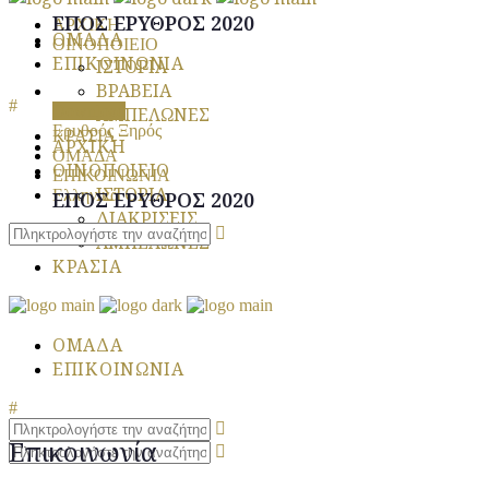
ΕΠΟΣ ΕΡΥΘΡΟΣ 2020
ΑΡΧΙΚΗ
ΟΜΑΔΑ
ΟΙΝΟΠΟΙΕΙΟ
ΕΠΙΚΟΙΝΩΝΙΑ
ΙΣΤΟΡΙΑ
ΒΡΑΒΕΙΑ
Download
ΑΜΠΕΛΩΝΕΣ
Ερυθρός Ξηρός
ΚΡΑΣΙΑ
ΑΡΧΙΚΗ
ΟΜΑΔΑ
ΟΙΝΟΠΟΙΕΙΟ
ΕΠΙΚΟΙΝΩΝΙΑ
ΙΣΤΟΡΙΑ
Ελληνικά
ΕΠΟΣ ΕΡΥΘΡΟΣ 2020
ΔΙΑΚΡΙΣΕΙΣ
ΑΜΠΕΛΩΝΕΣ
ΚΡΑΣΙΑ
ΟΜΑΔΑ
ΕΠΙΚΟΙΝΩΝΙΑ
Επικοινωνία