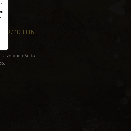
he
on
”,
ΕΧΕΣΤΕ ΤΗΝ
ετε νόμιμη ηλικία
Επικοινωνία
δα.
Γρίβα Διγενή 102, 4876, Κυπερούντα,
Λεμεσός, Κύπρος
+357 25 532043
kyperoundawinery@spidernet.com.cy