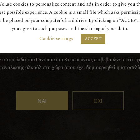
e use cookies to personalize content and ads in order to give you t
Είσαι άνω των 18 ετών;
est possible experience. A cookie is a small file which asks permissi
o be placed on your computer’s hard drive. By clicking on “ACCEPT
you agree to such purposes and the sharing of your data.
ΣΟΔΟ ΣΑΣ ΣΕ ΑΥΤΟΝ ΤΟΝ ΙΣΤΟΤΟΠΟ ΑΠΟΔ
Cookie settings
ACCEPT
ΠΟΛΙΤΙΚΗ ΑΠΟΡΡΗΤΟΥ ΜΑΣ.
ιστοσελίδα του Οινοποιείου Κυπερούντας επιβεβαιώνετε ότι έχ
τανάλωσης αλκοόλ στη χώρα όπου έχει δημιουργηθεί η ιστοσελί
ΝΑΙ
ΟΧΙ