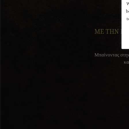
W
b
t
ΜΕ ΤΗΝ ΕΙ
Μπαίνοντας στην 
κα