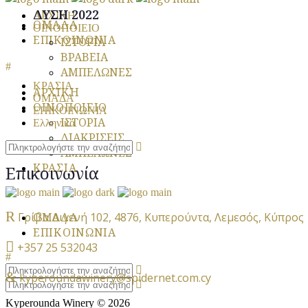
ΔΥΣΗ 2022
ΑΡΧΙΚΗ
ΟΜΑΔΑ
ΟΙΝΟΠΟΙΕΙΟ
ΕΠΙΚΟΙΝΩΝΙΑ
ΙΣΤΟΡΙΑ
ΒΡΑΒΕΙΑ
ΑΜΠΕΛΩΝΕΣ
ΚΡΑΣΙΑ
ΑΡΧΙΚΗ
ΟΜΑΔΑ
ΟΙΝΟΠΟΙΕΙΟ
ΕΠΙΚΟΙΝΩΝΙΑ
ΙΣΤΟΡΙΑ
Ελληνικά
ΔΙΑΚΡΙΣΕΙΣ
ΑΜΠΕΛΩΝΕΣ
ΚΡΑΣΙΑ
Επικοινωνία
Γρίβα Διγενή 102, 4876, Κυπερούντα, Λεμεσός, Κύπρος
ΟΜΑΔΑ
ΕΠΙΚΟΙΝΩΝΙΑ
+357 25 532043
kyperoundawinery@spidernet.com.cy
Kyperounda Winery © 2026