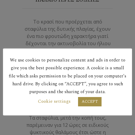
Το κρασί που προέρχεται από
σταφύλια της δυτικής πλαγίας, έχουν
ένα πιο φρουτώδη χαρακτήρα γιατί
δέχονται την ακτινοβολία του ήλιου
σε πιο ψηλές θερμοκρασίες. Διαυγές,
λεμονί χρώμα με πράσινες ανταύγες.
We use cookies to personalize content and ads in order to
Πλούσια και σύνθετη μύτη, με
give you the best possible experience. A cookie is a small
αρώματα εσπεριδοειδών, λεμόνι και
file which asks permission to be placed on your computer’s
μήλο σμίγουν αρμονικά με αρώματα
hard drive. By clicking on “ACCEPT”, you agree to such
λουλουδιών. Πλούσιο στόμα με
purposes and the sharing of your data.
ισορροπημένη οξύτητα. Επιδέχεται
Cookie settings
παλαίωση 3 τουλάχιστον χρόνων.
ACCEPT
Τα σταφύλια, μετά την κοπή τους,
παρέμειναν για 12 ώρες σε ειδικούς
ψυκτικούς θαλάμους έτσι ώστε η