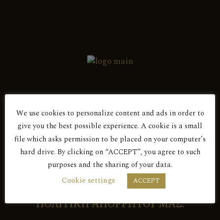
ΠΟΙΚΙΛΙΑ:
Ξυνιστέρι 100%
(3)
ΜΟΝΑΔΙΚΟΙ ΑΜΠΕΛΩΝΕΣ
(4)
ΚΑΤΗΓΟΡΙΑ:
We use cookies to personalize content and ads in order to
Τοπικός Οίνος Πάφου ΠΓΕ
(5)
give you the best possible experience. A cookie is a small
Είσαι άνω των 18 ετών;
Τοπικός Οίνος Λεμεσού ΠΓΕ
(58)
file which asks permission to be placed on your computer’s
hard drive. By clicking on “ACCEPT”, you agree to such
purposes and the sharing of your data.
ΕΤΗΣΙΑ ΠΑΡΑΓΩΓΗ
ΜΕ ΤΗΝ ΕΙΣΟΔΟ ΣΑΣ ΣΕ ΑΥΤΟΝ ΤΟΝ
Cookie settings
ACCEPT
ΑΜΠΕΛΩΝΑ:
ΙΣΤΟΤΟΠΟ ΑΠΟΔΕΧΕΣΤΕ ΤΗΝ
ΠΟΛΙΤΙΚΗ ΑΠΟΡΡΗΤΟΥ ΜΑΣ.
18,000 φιάλες
(1)