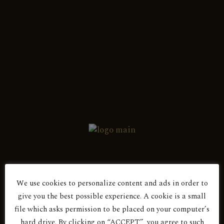
Ξυνιστέρι 100%
(3)
ΣΕΙΡΕΣ ΚΡΑΣΙΩΝ:
ΑΝΑΜΕΙΞΗ ΑΜΠΕΛΩΝΩΝ
(3)
ΕΠΙΛΕΓΜΕΝΟΙ ΑΜΠΕΛΩΝΕΣ
(6)
ΠΟΙΚΙΛΙΑ:
We use cookies to personalize content and ads in order to
Ξυνιστέρι 100%
(3)
give you the best possible experience. A cookie is a small
Είσαι άνω των 18 ετών;
ΜΟΝΑΔΙΚΟΙ ΑΜΠΕΛΩΝΕΣ
(4)
file which asks permission to be placed on your computer’s
hard drive. By clicking on “ACCEPT”, you agree to such