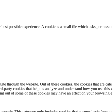
e best possible experience. A cookie is a small file which asks permissi
te through the website. Out of these cookies, the cookies that are cate
hird-party cookies that help us analyze and understand how you use this
ting out of some of these cookies may have an effect on your browsing 
properly. This category only includes cookies that ensures basic functio