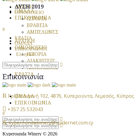
ΔΥΣΗ 2019
ΑΡΧΙΚΗ
ΟΜΑΔΑ
ΟΙΝΟΠΟΙΕΙΟ
ΕΠΙΚΟΙΝΩΝΙΑ
ΙΣΤΟΡΙΑ
ΒΡΑΒΕΙΑ
ΑΜΠΕΛΩΝΕΣ
ΚΡΑΣΙΑ
ΑΡΧΙΚΗ
ΟΜΑΔΑ
ΟΙΝΟΠΟΙΕΙΟ
ΕΠΙΚΟΙΝΩΝΙΑ
ΙΣΤΟΡΙΑ
Ελληνικά
ΔΙΑΚΡΙΣΕΙΣ
ΑΜΠΕΛΩΝΕΣ
ΚΡΑΣΙΑ
Επικοινωνία
Γρίβα Διγενή 102, 4876, Κυπερούντα, Λεμεσός, Κύπρος
ΟΜΑΔΑ
ΕΠΙΚΟΙΝΩΝΙΑ
+357 25 532043
kyperoundawinery@spidernet.com.cy
Kyperounda Winery © 2026