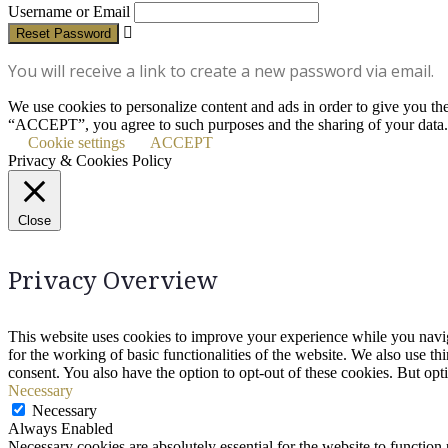
Username or Email
Reset Password
You will receive a link to create a new password via email.
We use cookies to personalize content and ads in order to give you th
“ACCEPT”, you agree to such purposes and the sharing of your data.
Cookie settings
ACCEPT
Privacy & Cookies Policy
Close
Privacy Overview
This website uses cookies to improve your experience while you naviga
for the working of basic functionalities of the website. We also use t
consent. You also have the option to opt-out of these cookies. But op
Necessary
Necessary
Always Enabled
Necessary cookies are absolutely essential for the website to function 