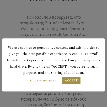
Το κρασί που προέρχεται από
σταφύλια της δυτικής πλαγίας, έχουν
ένα πιο φρουτώδη χαρακτήρα γιατί
δέχονται την ακτινοβολία του ήλιου
σε πιο ψηλές θερμοκρασίες. Διαυγές,
λεμονί χρώμα με πράσινες ανταύγες.
We use cookies to personalize content and ads in order to
Πλούσια και σύνθετη μύτη, με
give you the best possible experience. A cookie is a small
αρώματα εσπεριδοειδών, λεμόνι και
file which asks permission to be placed on your computer’s
μήλο σμίγουν αρμονικά με αρώματα
hard drive. By clicking on “ACCEPT”, you agree to such
λουλουδιών. Πλούσιο στόμα με
purposes and the sharing of your data.
ισορροπημένη οξύτητα. Επιδέχεται
Cookie settings
παλαίωση 3 τουλάχιστον χρόνων.
ACCEPT
Τα σταφύλια, μετά την κοπή τους,
παρέμειναν για 12 ώρες σε ειδικούς
ψυκτικούς θαλάμους έτσι ώστε η