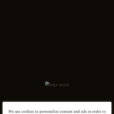
Ελληνικά
English
Εμφάνιση όλων των 3 αποτελεσμάτων
Λευκός Ξηρός
ΠΕΤΡΙΤΗΣ
Λευκός Ξηρός
ΠΕΤΡΙΤΗΣ 2017
We use cookies to personalize content and ads in order to