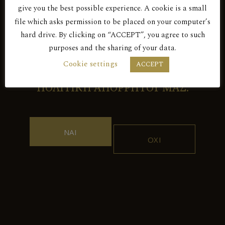
give you the best possible experience. A cookie is a small
Είσαι άνω των 18 ετών;
Λευκός Ξηρός
file which asks permission to be placed on your computer’s
hard drive. By clicking on “ACCEPT”, you agree to such
ΠΕΤΡΙΤΗΣ 2018
purposes and the sharing of your data.
ΜΕ ΤΗΝ ΕΙΣΟΔΟ ΣΑΣ ΣΕ ΑΥΤΟΝ ΤΟΝ
Cookie settings
ACCEPT
ΙΣΤΟΤΟΠΟ ΑΠΟΔΕΧΕΣΤΕ ΤΗΝ
ΠΟΛΙΤΙΚΗ ΑΠΟΡΡΗΤΟΥ ΜΑΣ.
ΝΑΙ
ΟΧΙ
Επικοινωνία
Γρίβα Διγενή 102, 4876,
Κυπερούντα, Λεμεσός, Κύπρος
+357 25 532043