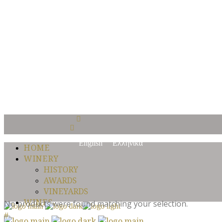
Είσαι άνω των 18 
Με την είσοδο σας σε αυτόν τον ιστότοπο αποδέχεστε την Πολιτική
Μπαίνοντας στην ιστοσελίδα του Οινοποιείου Κυπερούντας επιβεβαι
Yes I am
No I am not
English
Ελληνικά
HOME
WINERY
HISTORY
AWARDS
VINEYARDS
WINES
No products were found matching your selection.